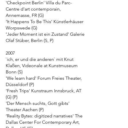
'Checkpoint Berlin' Villa du Parc-
Centre d'art contemporain,
Annemasse, FR (G)
‘It Happens To Be This’ Künstlerhäuser
Worpswede (G)
‘Jeder Moment ist ein Zustand’ Galerie
Olaf Stüber, Berlin (S, P)
2007
`ich, er und die anderen` mit Knut
Klaßen, Videonale at Kunstmuseum
Bonn (S)
'We learn hard' Forum Freies Theater,
Düsseldorf (P)
'Fresh Trips' Kunstraum Innsbruck, AT
(G) (P)
'Der Mensch suchts, Gott gibts'
Theater Aachen (P)
‘Reality Bytes: digitized narratives' The
Dallas Center For Contemporary Art,