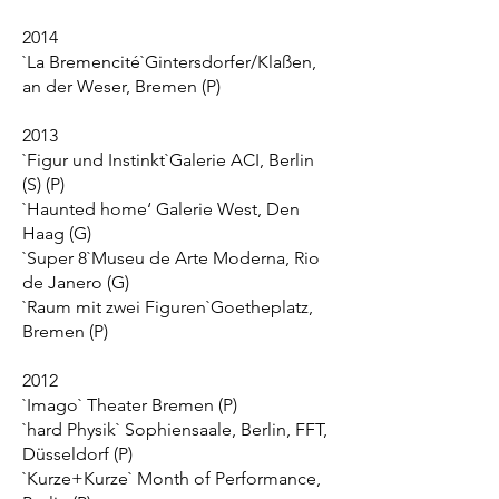
2014
`La Bremencité`Gintersdorfer/Klaßen,
an der Weser, Bremen (P)
2013
`Figur und Instinkt`Galerie ACI, Berlin
(S) (P)
`Haunted home‘ Galerie West, Den
Haag (G)
`Super 8`Museu de Arte Moderna, Rio
de Janero (G)
`Raum mit zwei Figuren`Goetheplatz,
Bremen (P)
2012
`Imago` Theater Bremen (P)
`hard Physik` Sophiensaale, Berlin, FFT,
Düsseldorf (P)
`Kurze+Kurze` Month of Performance,