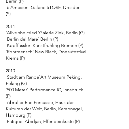
Berlin (P)
`6 Ameisen` Galerie STORE, Dresden
(S)
2011
`Alive she cried `Galerie Zink, Berlin (G)
`Berlin del Mare` Berlin (P)
`Kopffüssler` Kunstfrühling Bremen (P)
`Rohrmensch‘ New Black, Donaufestival
Krems (P)
2010
`Stadt am Rande`Art Museum Peking,
Peking (G)
`500 Meter` Performance IC, Innsbruck
(P)
`Abroller`Rue Princesse, Haus der
Kulturen der Welt, Berlin, Kampnagel,
Hamburg (P)
`Fatigue` Abidjan, Elfenbeinküste (P)