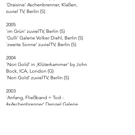
`Draisine’ Aschenbrenner, Klaßen,
zuviel TV, Berlin (S)
2005
`im Grün’ zuvielTV, Berlin (S)
`Gulli’ Galerie Volker Diehl, Berlin (S)
`zweite Sonne’ zuvielTV, Berlin (S)
2004
`Nori Gold’ in ‚Klüterkammer’ by John
Bock, ICA, London (G)
`Nori Gold’ zuvielTV, Berlin (S)
2003
`Anfang, Fließband + Tod -
4xAschenbrenner’ Dengel Galerie
Reutte (G)
2002
internationales Videofestival, Bochum