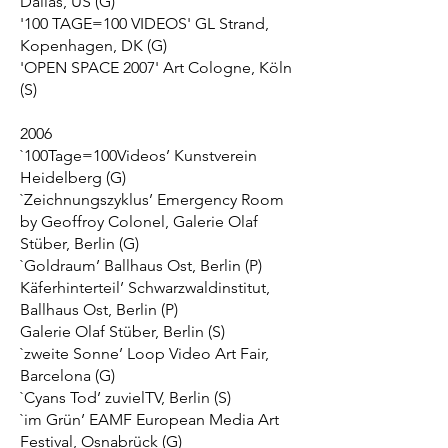
Dallas, US (G)
'100 TAGE=100 VIDEOS' GL Strand,
Kopenhagen, DK (G)
'OPEN SPACE 2007' Art Cologne, Köln
(S)
2006
`100Tage=100Videos’ Kunstverein
Heidelberg (G)
`Zeichnungszyklus’ Emergency Room
by Geoffroy Colonel, Galerie Olaf
Stüber, Berlin (G)
`Goldraum’ Ballhaus Ost, Berlin (P)
Käferhinterteil’ Schwarzwaldinstitut,
Ballhaus Ost, Berlin (P)
Galerie Olaf Stüber, Berlin (S)
`zweite Sonne’ Loop Video Art Fair,
Barcelona (G)
`Cyans Tod’ zuvielTV, Berlin (S)
`im Grün’ EAMF European Media Art
Festival, Osnabrück (G)