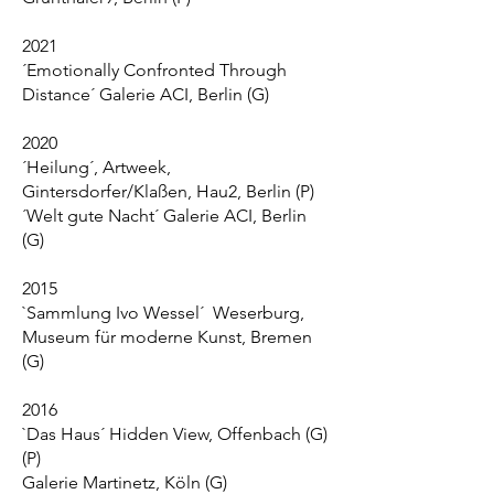
2021
´Emotionally Confronted Through
Distance´ Galerie ACI, Berlin (G)
2020
´Heilung´, Artweek,
Gintersdorfer/Klaßen, Hau2, Berlin (P)
´Welt gute Nacht´ Galerie ACI, Berlin
(G)
2015
`Sammlung Ivo Wessel´ Weserburg,
Museum für moderne Kunst, Bremen
(G)
2016
`Das Haus´ Hidden View, Offenbach (G)
(P)
​Galerie
Martinetz, Köln (G)